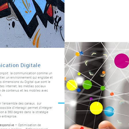
cation Digitale
nçoit la communication comme un
ier, un environnement qui englobe et
ois dimensions du Digital que sont le
tes internet, les médias sociaux
n de contenus et les mobiles avec
s.
ur l’ensemble des canaux, sur
possible d’interagir, permet d’intégrer
on à 360 degrés dans la stratégie
e entreprise.
responsive
– Optimisation de