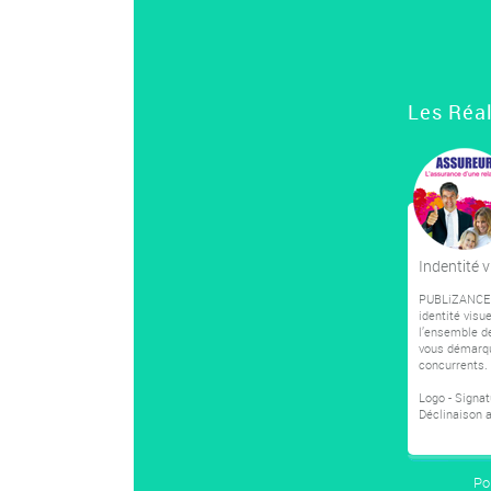
Les Réal
Indentité v
PUBLiZANCE r
identité visue
l’ensemble d
vous démarqu
concurrents.
Logo - Signat
Déclinaison a
Po