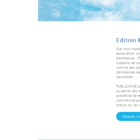
Edition 
Que vous soyez
association, un
d’entreprise… 
supports de co
comme des bull
d'entreprise, d
newsletter…
PUBLiZANCE peu
ou partiel des 
prestation de
r
commercialiser
prévus sur les 
Obtenez + 