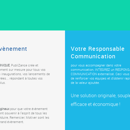
Evènement
Votre Responsable
Communication
 UNIQUE
, PubliZance crée et
pour vous accompagner dans votre
ment sur mesure pour tous vos
communication, INTEGREZ un RESPONS
s inaugurations, vos lancements de
COMMUNICATION externalisé. Ceci vous
irées... répondant à toutes vos
de renforcer vos équipes et d’obtenir ra
plus.
de la valeur ajoutée.
Une solution originale, soupl
efficace et économique !
ginaux
pour que votre évènement
ent souvenir à l’esprit de tous les
éduire, Remercier, Motiver sont les
 grand évènement.