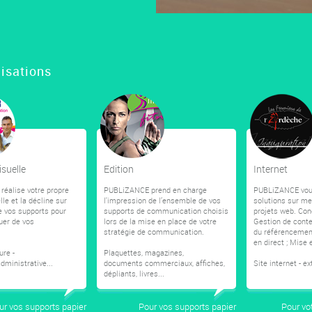
isations
isuelle
Edition
Internet
éalise votre propre
PUBLiZANCE prend en charge
PUBLiZANCE vou
lle et la décline sur
l'impression de l’ensemble de vos
solutions sur me
e vos supports pour
supports de communication choisis
projets web. Con
er de vos
lors de la mise en place de votre
Gestion de conte
stratégie de communication.
du référencement
en direct ; Mise 
ure -
Plaquettes, magazines,
dministrative...
documents commerciaux, affiches,
Site internet - ex
dépliants, livres...
ur vos supports papier
Pour vos supports papier
Pour vo