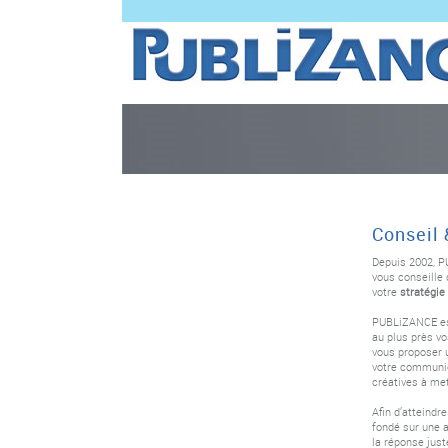
Conseil 
Depuis 2002, 
vous conseille d
votre
stratégi
PUBLiZANCE est
au plus près v
vous proposer
votre communic
créatives à me
Afin d’atteindre
fondé sur une a
la réponse just