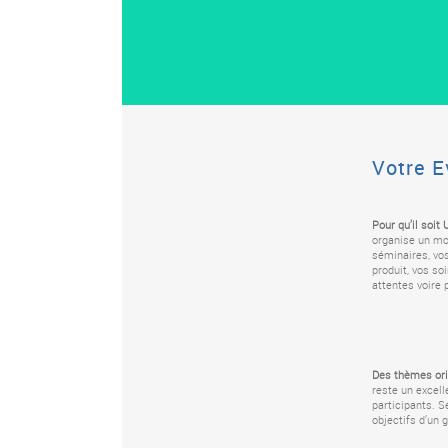
Votre 
Pour qu’il soit
organise un mo
séminaires, vo
produit, vos so
attentes voire 
Des thèmes ori
reste un excell
participants. S
objectifs d’un