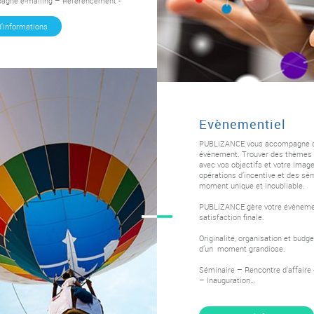
agne e-mailing – Référencement -
d’informations
Evènementiel
PUBLiZANCE vous accompagne dans
évènement. Trouver des thèmes o
avec vos objectifs et votre imag
opérations d’incentive et des sé
moment unique et inoubliable.
PUBLiZANCE gère votre évènement 
satisfaction finale.
Originalité, organisation et budg
d’un moment grandiose.
Séminaire – Rencontre d'affaire 
– Inauguration…