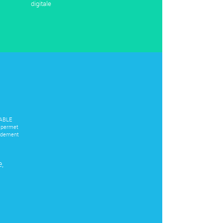
digitale
ABLE
 permet
pidement
e,