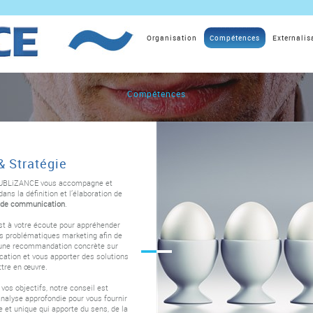
Organisation
Compétences
Externalis
Compétences
& Stratégie
PUBLiZANCE vous accompagne et
ans la définition et l’élaboration de
e de communication
.
 à votre écoute pour appréhender
os problématiques marketing afin de
 une recommandation concrète sur
ation et vous apporter des solutions
ttre en œuvre.
 vos objectifs, notre conseil est
nalyse approfondie pour vous fournir
e et unique qui apporte du sens, de la