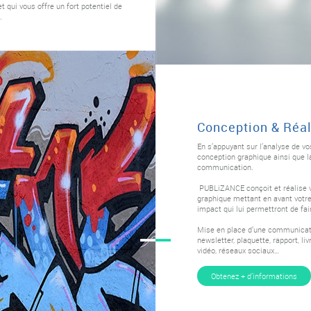
et qui vous offre un fort potentiel de
.
Conception & Réal
En s’appuyant sur l’analyse de v
conception graphique ainsi que la
communication.
PUBLiZANCE conçoit et réalise vo
graphique mettant en avant votre 
impact qui lui permettront de fai
Mise en place d’une communicat
newsletter, plaquette, rapport, liv
vidéo, réseaux sociaux…
Obtenez + d’informations