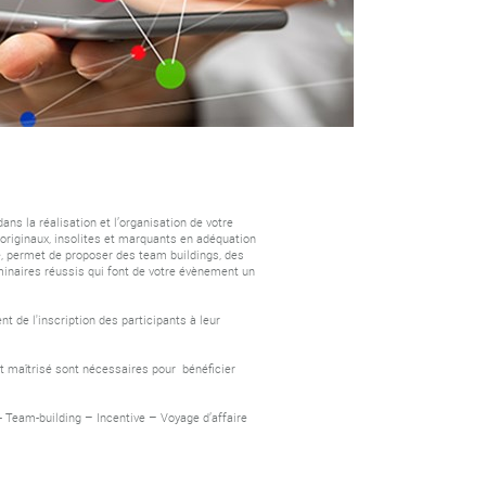
 la réalisation et l’organisation de votre
riginaux, insolites et marquants en adéquation
e, permet de proposer des team buildings, des
minaires réussis qui font de votre évènement un
de l'inscription des participants à leur
et maîtrisé sont nécessaires pour bénéficier
- Team-building – Incentive – Voyage d’affaire