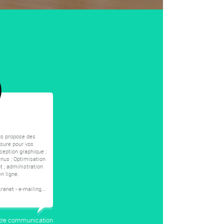
s propose des
sure pour vos
ception graphique ;
nus ; Optimisation
 ; administration
en ligne.
tranet - e-mailing...
tre
communication