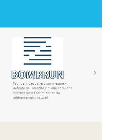
Fabricant d’escaliers sur mesure -
Etablissement scol
Refonte de l’identité visuelle et du site
Refonte de l'identit
internet avec l’optimisation du
l'ensemble des sup
référencement naturel.
communication. édit
publicitaire du mag