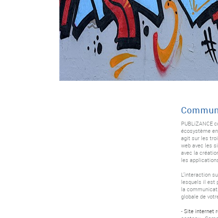
Communi
PUBLiZANCE co
écosystème ent
agit sur les tr
web avec les si
avec la créatio
les application
L’interaction s
lesquels il est 
la communicati
globale de votr
-
Site internet 