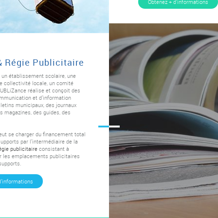
Obtenez + d’informations
& Régie Publicitaire
 un établissement scolaire, une
e collectivité locale, un comité
PUBLiZance réalise et conçoit des
mmunication et d’information
etins municipaux, des journaux
es magazines, des guides, des
t se charger du financement total
supports par l’intermédiaire de la
égie publicitaire
consistant à
 les emplacements publicitaires
supports.
d’informations